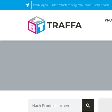
Waiblingen, Baden-Würtemberg
Wolframs-Eschenbach, 
PRO