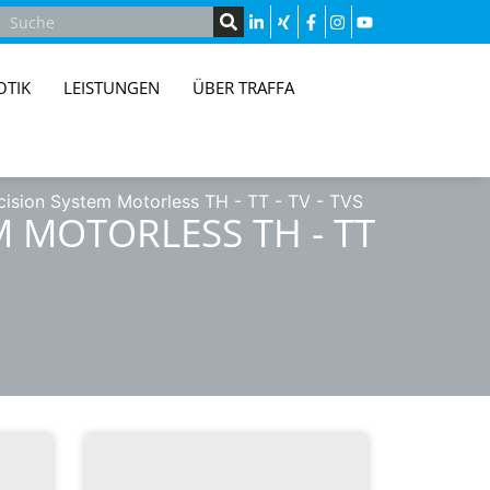
OTIK
LEISTUNGEN
ÜBER TRAFFA
cision System Motorless TH - TT - TV - TVS
M MOTORLESS TH - TT