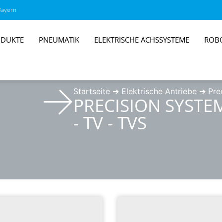
Bayern
DUKTE
PNEUMATIK
ELEKTRISCHE ACHSSYSTEME
ROB
Startseite
➔
Elektrische Antriebe
➔
Pre
PRECISION SYSTE
- TV - TVS