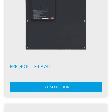
FREQROL – FR-A741
ZUM PRODUKT