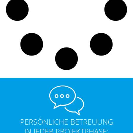
PERSÖNLICHE BETREUUNG
IN JEDER PROJEKTPHASE: