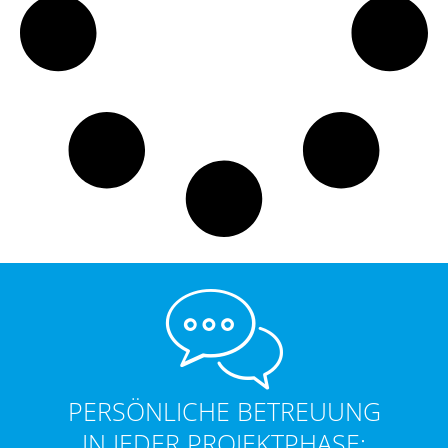
PERSÖNLICHE BETREUUNG
IN JEDER PROJEKTPHASE: