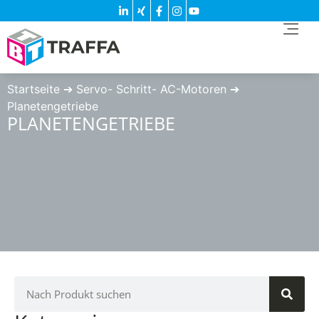
Startseite
➔
Servo- Schritt- AC-Motoren
➔
Planetengetriebe
PLANETENGETRIEBE