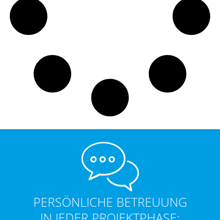
PERSÖNLICHE BETREUUNG
IN JEDER PROJEKTPHASE: