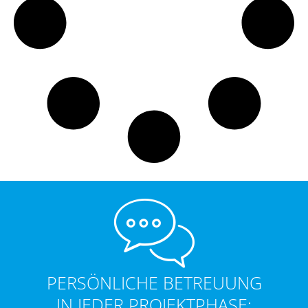
PERSÖNLICHE BETREUUNG
IN JEDER PROJEKTPHASE: