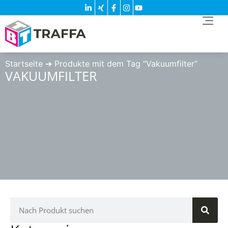
Startseite
➔
Produkte mit dem Tag “Vakuumfilter”
VAKUUMFILTER