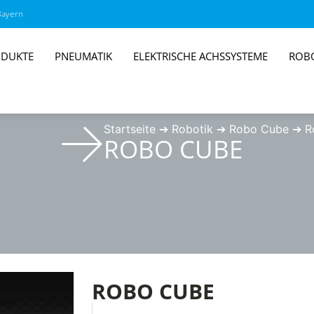
Bayern
DUKTE
PNEUMATIK
ELEKTRISCHE ACHSSYSTEME
ROB
Startseite
➔
Robotik
➔
Robo Cube
➔
R
ROBO CUBE
ROBO CUBE