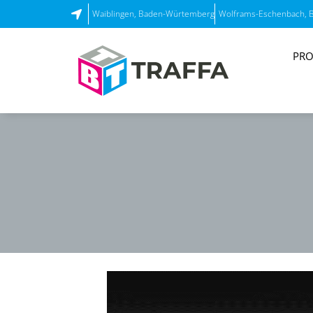
Waiblingen, Baden-Würtemberg
Wolframs-Eschenbach, 
PRO