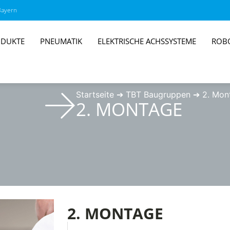
Bayern
DUKTE
PNEUMATIK
ELEKTRISCHE ACHSSYSTEME
ROB
Startseite
➔
TBT Baugruppen
➔
2. Mon
2. MONTAGE
2. MONTAGE