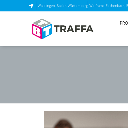
Waiblingen, Baden-Würtemberg
Wolframs-Eschenbach, 
PRO