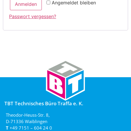
Angemeldet bleiben
Anmelden
Passwort vergessen?
TBT Technisches Büro Traffa e. K.
Theodor-Heuss-Str. 8,
D-71336 Waiblingen
T
+49 7151 – 604 24 0