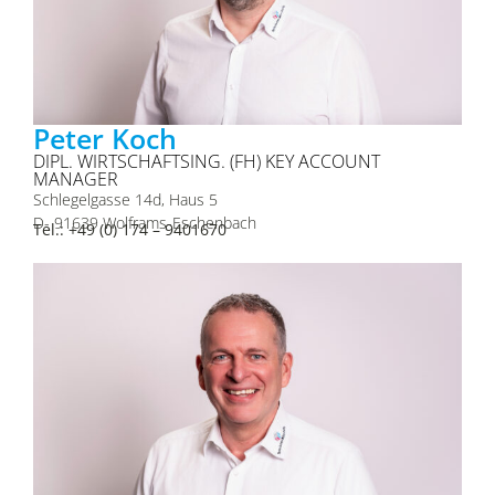
Peter Koch
DIPL. WIRTSCHAFTSING. (FH) KEY ACCOUNT
MANAGER
Schlegelgasse 14d, Haus 5
D- 91639 Wolframs-Eschenbach
Tel.: +49 (0) 174 – 9401670