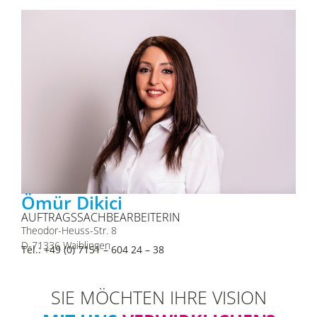
Ömür Dikici
AUFTRAGSSACHBEARBEITERIN
Theodor-Heuss-Str. 8
D-71336 Waiblingen
Tel.: +49 (0) 7151 – 604 24 – 38
SIE MÖCHTEN IHRE VISION