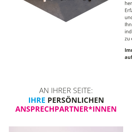
her
Erf
und
Ihn
ind
zu 
Im
au
AN IHRER SEITE:
IHRE
PERSÖNLICHEN
ANSPRECHPARTNER*INNEN