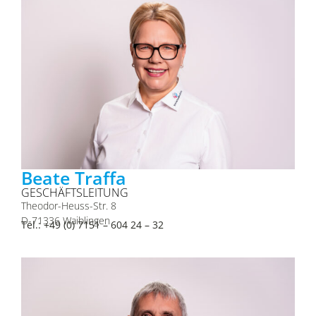
Beate Traffa
GESCHÄFTSLEITUNG
Theodor-Heuss-Str. 8
D-71336 Waiblingen
Tel.: +49 (0) 7151 – 604 24 – 32