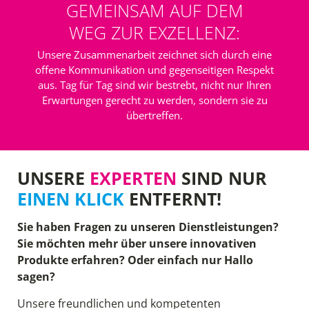
GEMEINSAM AUF DEM
WEG ZUR EXZELLENZ:
Unsere Zusammenarbeit zeichnet sich durch eine
offene Kommunikation und gegenseitigen Respekt
aus. Tag für Tag sind wir bestrebt, nicht nur Ihren
Erwartungen gerecht zu werden, sondern sie zu
übertreffen.
UNSERE
EXPERTEN
SIND NUR
EINEN KLICK
ENTFERNT!
Sie haben Fragen zu unseren Dienstleistungen?
Sie möchten mehr über unsere innovativen
Produkte erfahren? Oder einfach nur Hallo
sagen?
Unsere freundlichen und kompetenten