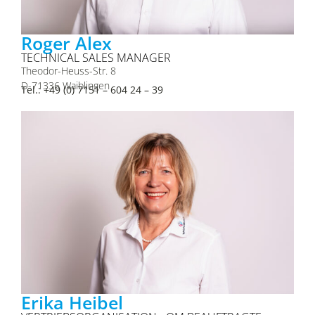
Roger Alex
TECHNICAL SALES MANAGER
Theodor-Heuss-Str. 8
D-71336 Waiblingen
Tel.: +49 (0) 7151 – 604 24 – 39
Erika Heibel