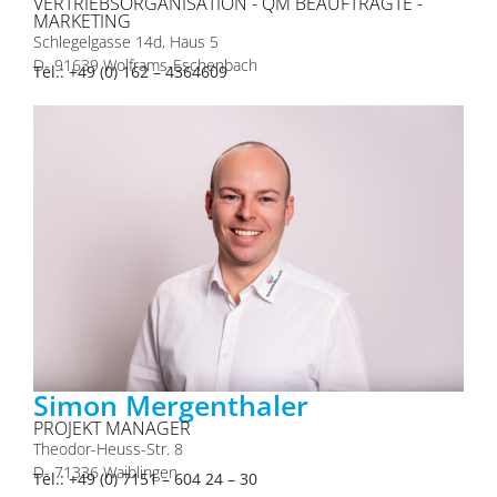
VERTRIEBSORGANISATION - QM BEAUFTRAGTE -
MARKETING
Schlegelgasse 14d, Haus 5
D- 91639 Wolframs-Eschenbach
Tel.: +49 (0) 162 – 4364609
Simon Mergenthaler
PROJEKT MANAGER
Theodor-Heuss-Str. 8
D- 71336 Waiblingen
Tel.: +49 (0) 7151 – 604 24 – 30