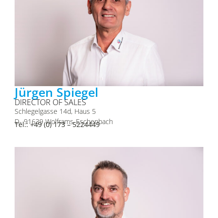
Jürgen Spiegel
DIRECTOR OF SALES
Schlegelgasse 14d, Haus 5
D- 91639 Wolframs-Eschenbach
Tel.: +49 (0) 173 – 5224449