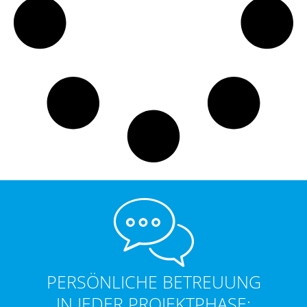
PERSÖNLICHE BETREUUNG
IN JEDER PROJEKTPHASE: