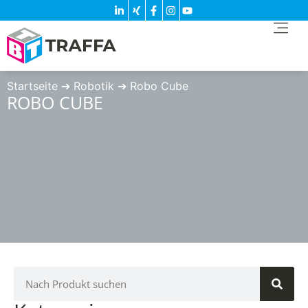
Startseite
➔
Robotik
➔
Robo Cube
ROBO CUBE