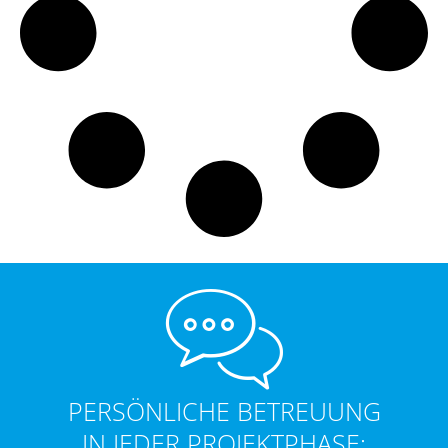
PERSÖNLICHE BETREUUNG
IN JEDER PROJEKTPHASE: