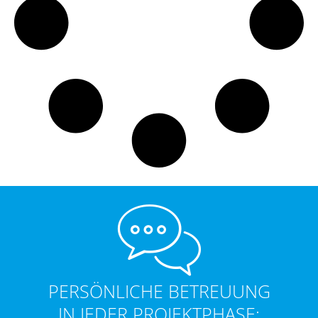
PERSÖNLICHE BETREUUNG
IN JEDER PROJEKTPHASE: