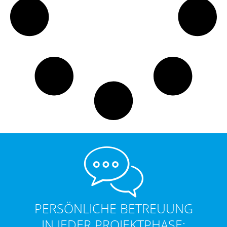
PERSÖNLICHE BETREUUNG
IN JEDER PROJEKTPHASE: