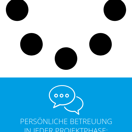
PERSÖNLICHE BETREUUNG
IN JEDER PROJEKTPHASE: