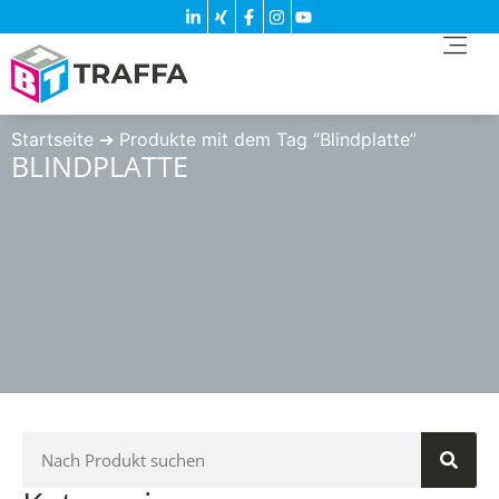
Startseite
➔
Produkte mit dem Tag “Blindplatte”
BLINDPLATTE