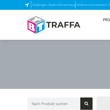
Waiblingen, Baden-Würtemberg
Wolframs-Eschenbach, 
PRO