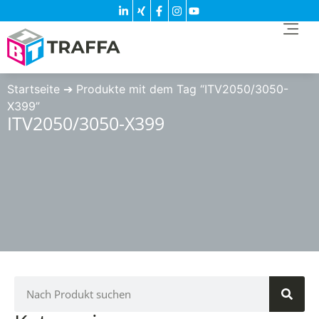
Startseite
➔
Produkte mit dem Tag “ITV2050/3050-
X399”
ITV2050/3050-X399