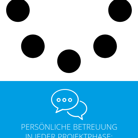
PERSÖNLICHE BETREUUNG
IN JEDER PROJEKTPHASE: