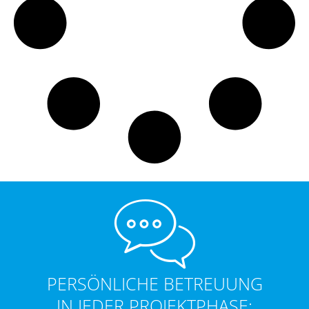
PERSÖNLICHE BETREUUNG
IN JEDER PROJEKTPHASE: