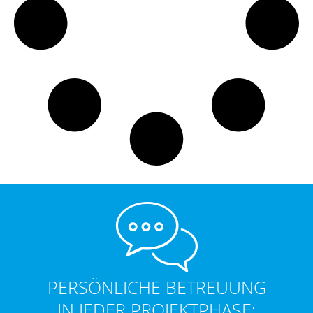
PERSÖNLICHE BETREUUNG
IN JEDER PROJEKTPHASE: