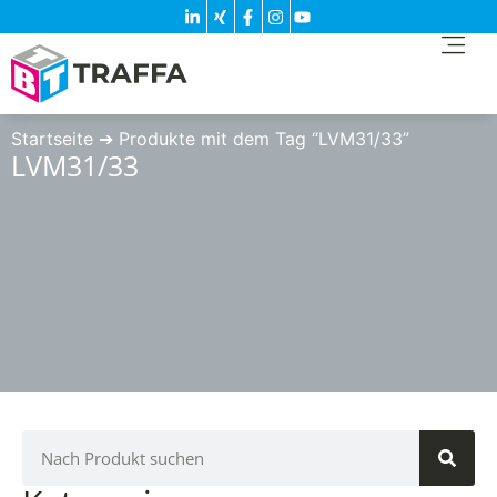
Startseite
➔
Produkte mit dem Tag “LVM31/33”
LVM31/33