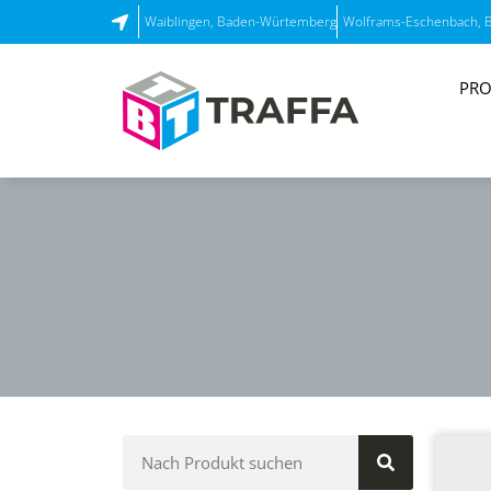
Waiblingen, Baden-Würtemberg
Wolframs-Eschenbach, 
PRO