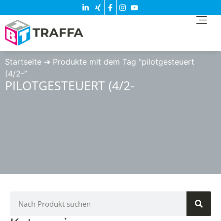
Startseite
➔
Produkte mit dem Tag “pilotgesteuert
(4/2-”
PILOTGESTEUERT (4/2-