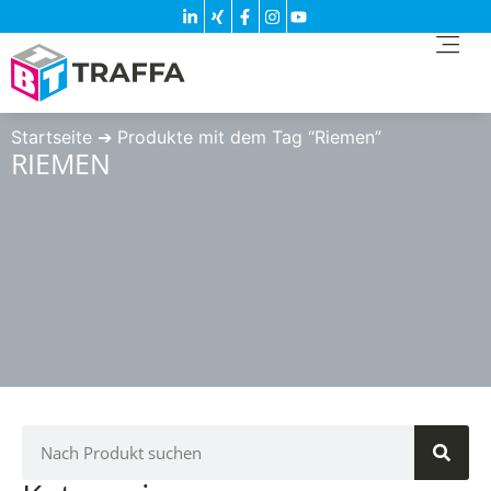
Startseite
➔
Produkte mit dem Tag “Riemen”
RIEMEN