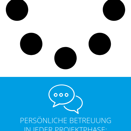
PERSÖNLICHE BETREUUNG
IN JEDER PROJEKTPHASE: