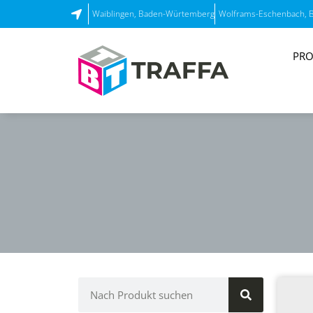
Waiblingen, Baden-Würtemberg
Wolframs-Eschenbach, 
PRO