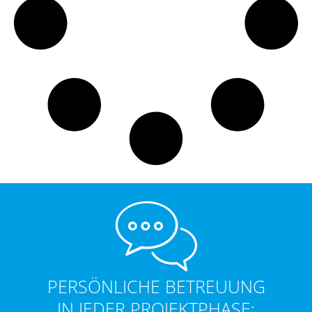
PERSÖNLICHE BETREUUNG
IN JEDER PROJEKTPHASE: