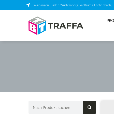
Waiblingen, Baden-Würtemberg
Wolframs-Eschenbach, 
PRO