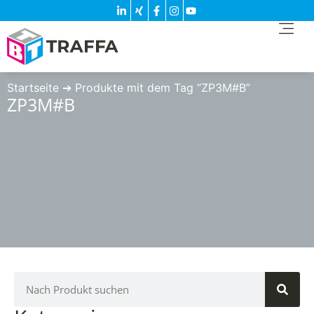
Startseite
➔
Produkte mit dem Tag “ZP3M#B”
ZP3M#B