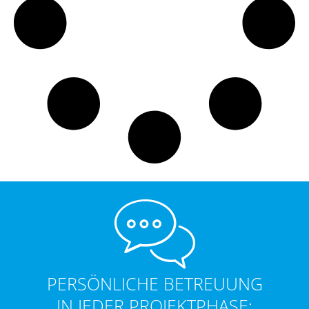
PERSÖNLICHE BETREUUNG
IN JEDER PROJEKTPHASE: