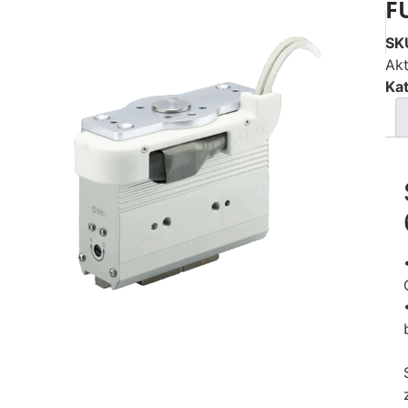
F
SK
Akt
Ka