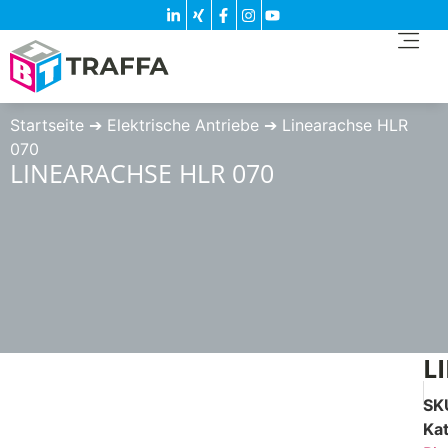
Startseite
➔
Elektrische Antriebe
➔
Linearachse HLR
070
LINEARACHSE HLR 070
L
SK
Ka