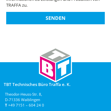
TRAFFA zu.
SENDEN
TBT Technisches Büro Traffa e. K.
Theodor-Heuss-Str. 8,
D-71336 Waiblingen
T
+49 7151 – 604 24 0