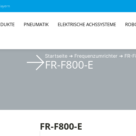
Bayern
DUKTE
PNEUMATIK
ELEKTRISCHE ACHSSYSTEME
ROB
Startseite
➔
Frequenzumrichter
➔
FR-F
FR-F800-E
FR-F800-E