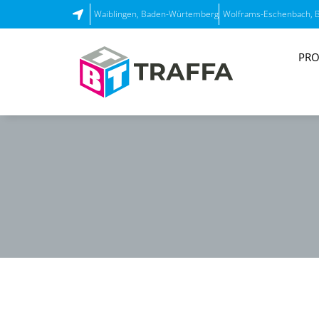
Waiblingen, Baden-Würtemberg
Wolframs-Eschenbach, 
PRO