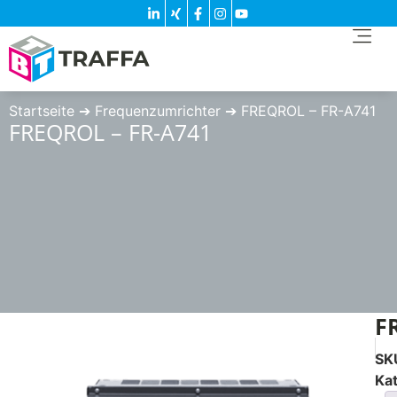
Startseite
➔
Frequenzumrichter
➔
FREQROL – FR-A741
FREQROL – FR-A741
F
SK
Ka