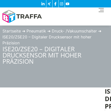
Startseite
➔
Pneumatik
➔
Druck- /Vakuumschalter
➔
ISE20/ZSE20 – Digitaler Drucksensor mit hoher
Präzision
ISE20/ZSE20 – DIGITALER
DRUCKSENSOR MIT HOHER
PRÄZISION
I
D
P