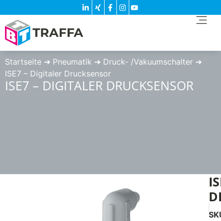
Startseite
➔
Pneumatik
➔
Druck- /Vakuumschalter
➔
ISE7 – Digitaler Drucksensor
ISE7 – DIGITALER DRUCKSENSOR
I
D
SK