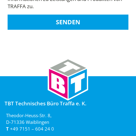
TRAFFA zu.
SENDEN
TBT Technisches Büro Traffa e. K.
Theodor-Heuss-Str. 8,
D-71336 Waiblingen
T
+49 7151 – 604 24 0