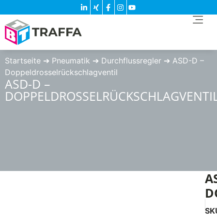
Startseite
➔
Pneumatik
➔
Durchflussregler
➔
ASD-D –
Doppeldrosselrückschlagventil
ASD-D –
DOPPELDROSSELRÜCKSCHLAGVENTI
A
D
SK