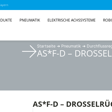
Bayern
DUKTE
PNEUMATIK
ELEKTRISCHE ACHSSYSTEME
ROB
Startseite
➔
Pneumatik
➔
Durchflussreg
AS*F-D – DROSSE
AS*F-D – DROSSELR