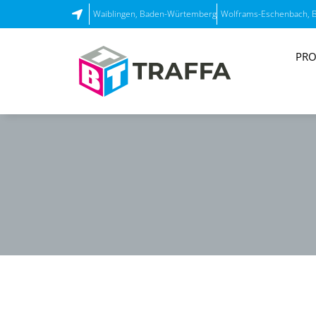
Waiblingen, Baden-Würtemberg
Wolframs-Eschenbach, 
PRO