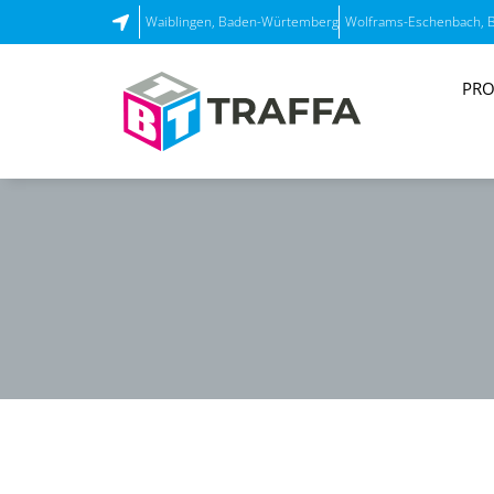
Waiblingen, Baden-Würtemberg
Wolframs-Eschenbach, 
PRO