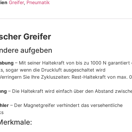
ien
Greifer
,
Pneumatik
cher Greifer
andere aufgeben
habung
– Mit seiner Haltekraft von bis zu 1000 N garantiert 
ks, sogar wenn die Druckluft ausgeschaltet wird
Verringern Sie Ihre Zykluszeiten: Rest-Haltekraft von max. 0
ung
– Die Haltekraft wird einfach über den Abstand zwisch
t
hler
– Der Magnetgreifer verhindert das versehentliche
ks
Merkmale: