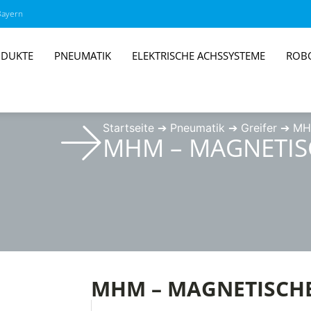
Bayern
DUKTE
PNEUMATIK
ELEKTRISCHE ACHSSYSTEME
ROB
Startseite
➔
Pneumatik
➔
Greifer
➔
MHM
MHM – MAGNETIS
MHM – MAGNETISCHE