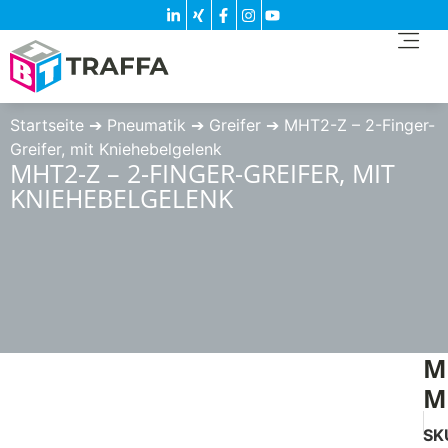
Startseite
➔
Pneumatik
➔
Greifer
➔
MHT2-Z – 2-Finger-
Greifer, mit Kniehebelgelenk
MHT2-Z – 2-FINGER-GREIFER, MIT
KNIEHEBELGELENK
M
M
SK