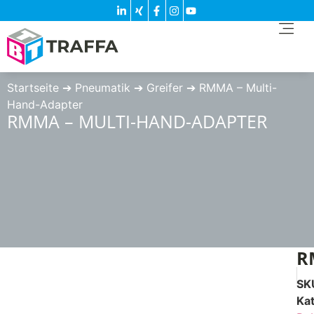
Startseite
➔
Pneumatik
➔
Greifer
➔
RMMA – Multi-
Hand-Adapter
RMMA – MULTI-HAND-ADAPTER
R
SK
Ka