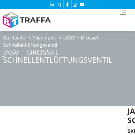
Startseite
➔
Pneumatik
➔
JASV – Drossel-
Schnellentlüftungsventil
JASV – DROSSEL-
SCHNELLENTLÜFTUNGSVENTIL
J
S
SK