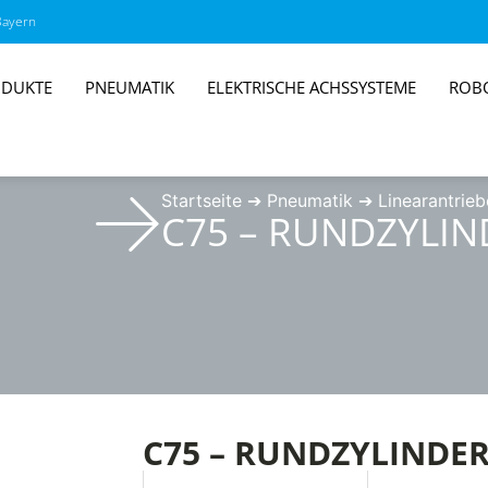
Bayern
DUKTE
PNEUMATIK
ELEKTRISCHE ACHSSYSTEME
ROB
Startseite
➔
Pneumatik
➔
Linearantrieb
C75 – RUNDZYLIN
C75 – RUNDZYLINDE