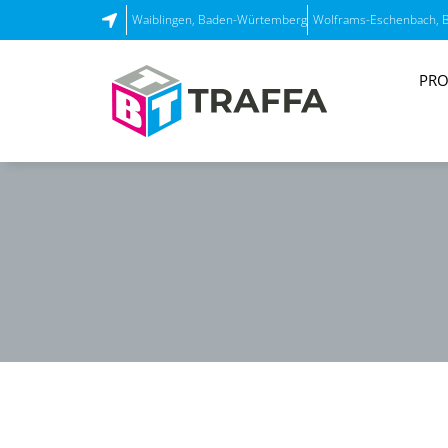
Waiblingen, Baden-Würtemberg
Wolframs-Eschenbach, 
PRO