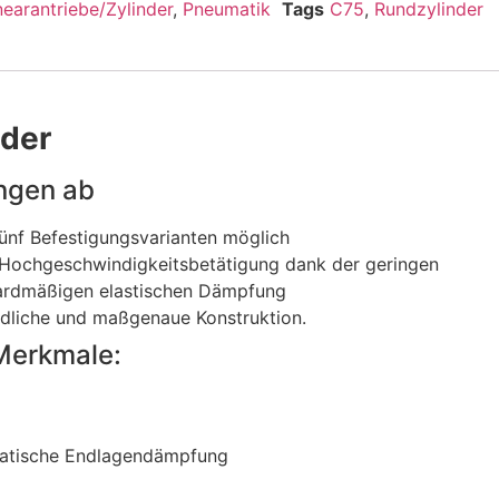
nearantriebe/Zylinder
,
Pneumatik
Tags
C75
,
Rundzylinder
nder
ngen ab
ünf Befestigungsvarianten möglich
Hochgeschwindigkeitsbetätigung dank der geringen
ardmäßigen elastischen Dämpfung
dliche und maßgenaue Konstruktion.
Merkmale:
atische Endlagendämpfung