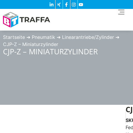
Startseite
➔
Pneumatik
➔
Linearantriebe/Zylinder
➔
CJP-Z – Miniaturzylinder
CJP-Z – MINIATURZYLINDER
C
SK
Fed