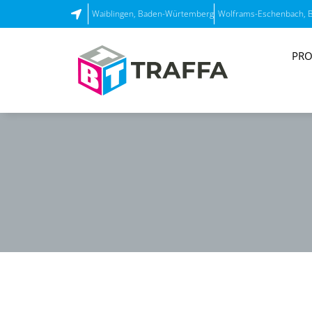
Waiblingen, Baden-Würtemberg
Wolframs-Eschenbach, 
PRO