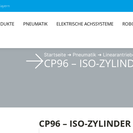
Bayern
DUKTE
PNEUMATIK
ELEKTRISCHE ACHSSYSTEME
ROB
Startseite
➔
Pneumatik
➔
Linearantrieb
CP96 – ISO-ZYLIN
CP96 – ISO-ZYLINDER