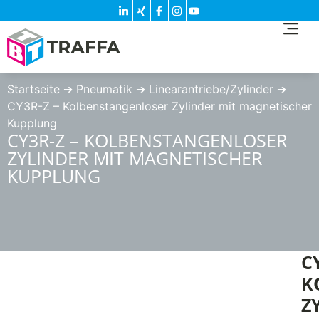
Startseite
➔
Pneumatik
➔
Linearantriebe/Zylinder
➔
CY3R-Z – Kolbenstangenloser Zylinder mit magnetischer
Kupplung
CY3R-Z – KOLBENSTANGENLOSER
ZYLINDER MIT MAGNETISCHER
KUPPLUNG
C
K
Z