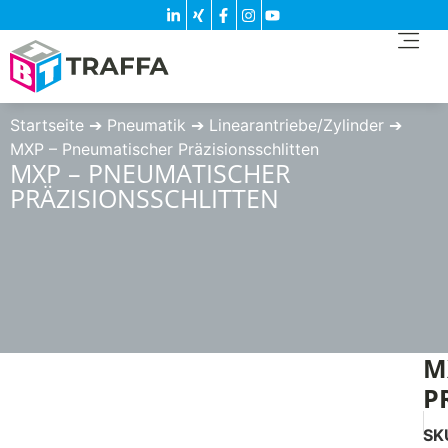
Startseite
➔
Pneumatik
➔
Linearantriebe/Zylinder
➔
MXP – Pneumatischer Präzisionsschlitten
MXP – PNEUMATISCHER
PRÄZISIONSSCHLITTEN
M
P
SK