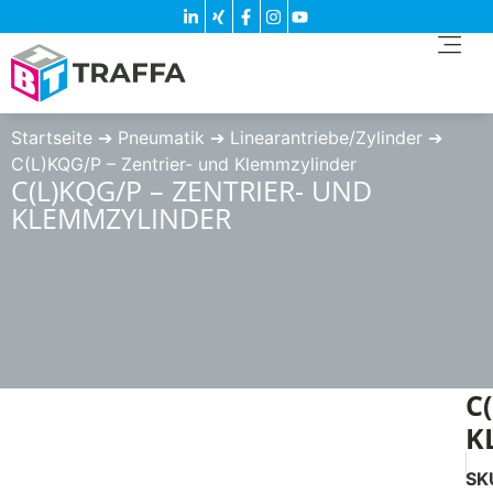
Startseite
➔
Pneumatik
➔
Linearantriebe/Zylinder
➔
C(L)KQG/P – Zentrier- und Klemmzylinder
C(L)KQG/P – ZENTRIER- UND
KLEMMZYLINDER
C
K
SK