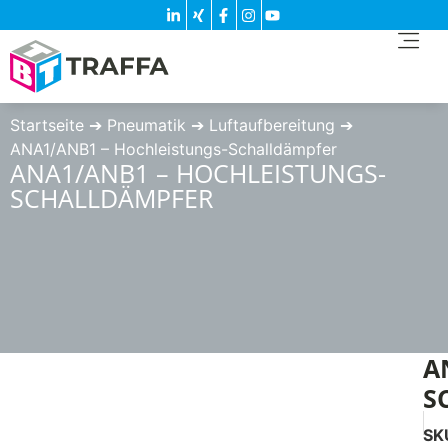
Startseite
➔
Pneumatik
➔
Luftaufbereitung
➔
ANA1/ANB1 – Hochleistungs-Schalldämpfer
ANA1/ANB1 – HOCHLEISTUNGS-
SCHALLDÄMPFER
A
S
SK