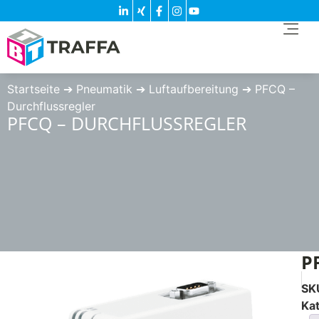
Startseite
➔
Pneumatik
➔
Luftaufbereitung
➔
PFCQ –
Durchflussregler
PFCQ – DURCHFLUSSREGLER
P
SK
Ka