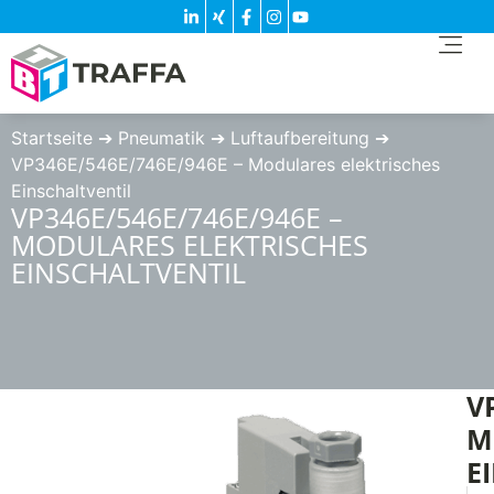
Startseite
➔
Pneumatik
➔
Luftaufbereitung
➔
VP346E/546E/746E/946E – Modulares elektrisches
Einschaltventil
VP346E/546E/746E/946E –
MODULARES ELEKTRISCHES
EINSCHALTVENTIL
V
M
E