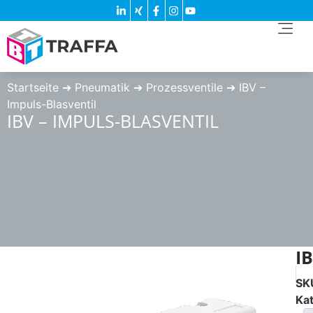
Startseite
➔
Pneumatik
➔
Prozessventile
➔
IBV –
Impuls-Blasventil
IBV – IMPULS-BLASVENTIL
I
SK
Ka